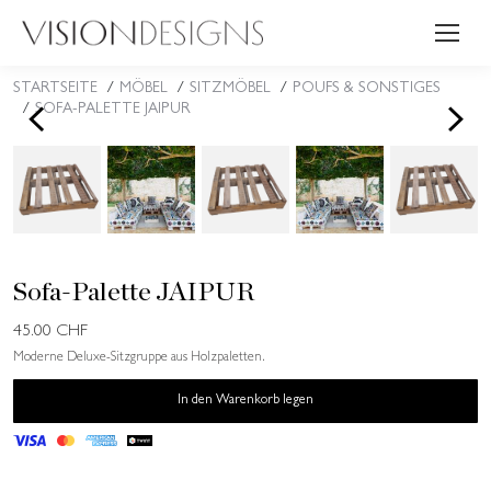
STARTSEITE
MÖBEL
SITZMÖBEL
POUFS & SONSTIGES
Sie befinden sich hier:
<
>
SOFA-PALETTE JAIPUR
Sofa-Palette JAIPUR
45.00
CHF
Moderne Deluxe-Sitzgruppe aus Holzpaletten.
In den Warenkorb legen