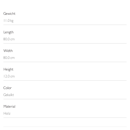
Gewicht
11.0 kg
Length
80.0 cm
Width
80.0 cm
Height
12.0 cm
Color
Gekalkt
Material
Holz