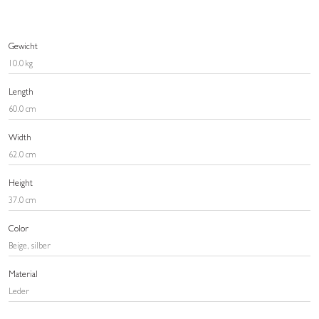
Gewicht
10.0 kg
Length
60.0 cm
Width
62.0 cm
Height
37.0 cm
Color
Beige, silber
Material
Leder