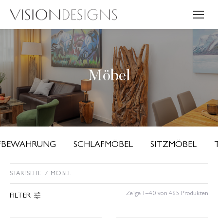
Möbel
FBEWAHRUNG
SCHLAFMÖBEL
SITZMÖBEL
STARTSEITE
MÖBEL
Sie befinden sich hier:
Zeige 1–40 von 465 Produkten
FILTER