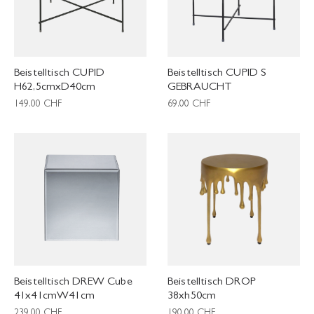
Beistelltisch CUPID
Beistelltisch CUPID S
H62,5cmxD40cm
GEBRAUCHT
149.00
CHF
69.00
CHF
Beistelltisch DREW Cube
Beistelltisch DROP
41x41cmW41cm
38xh50cm
239.00
CHF
190.00
CHF