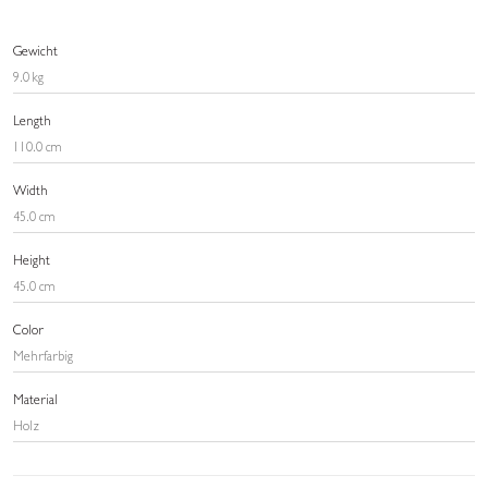
Gewicht
9.0 kg
Length
110.0 cm
Width
45.0 cm
Height
45.0 cm
Color
Mehrfarbig
Material
Holz