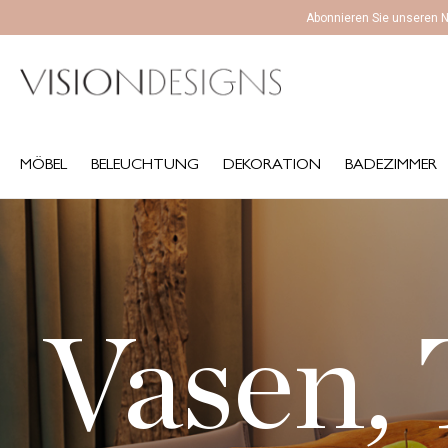
Abonnieren Sie unseren N
MÖBEL
BELEUCHTUNG
DEKORATION
BADEZIMMER
K
MÖBEL
BELEUCHTUNG
DEKORATION
BADEZIMMER
Vasen, 