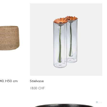
40, H50 cm
Stielvase
18.00
CHF