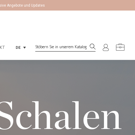
lusive Angebote und Updates
Search:
DE
KT
Search:
DE
KT
 Schalen