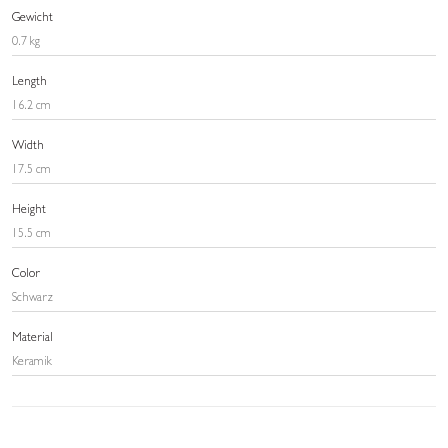
Gewicht
0.7 kg
Length
16.2 cm
Width
17.5 cm
Height
15.5 cm
Color
Schwarz
Material
Keramik