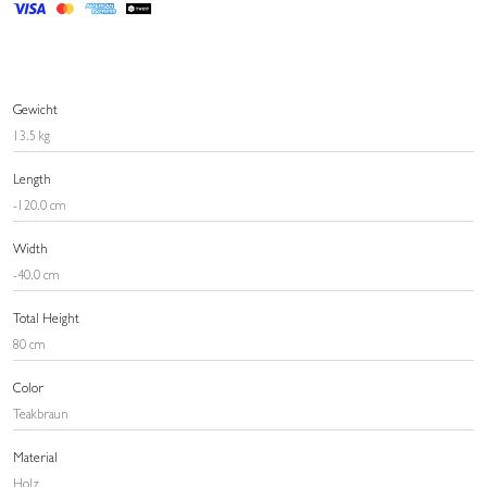
Gewicht
13.5 kg
Length
-120.0 cm
Width
-40.0 cm
Total Height
80 cm
Color
Teakbraun
Material
Holz