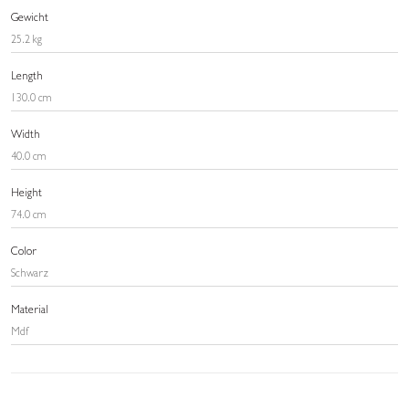
Gewicht
25.2 kg
Length
130.0 cm
Width
40.0 cm
Height
74.0 cm
Color
Schwarz
Material
Mdf