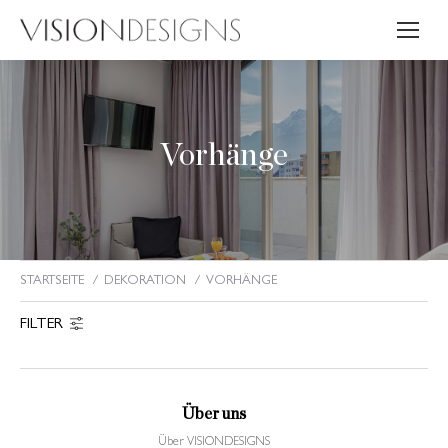
Vorhänge
STARTSEITE
DEKORATION
VORHÄNGE
Sie befinden sich hier:
FILTER
Über uns
Über VISIONDESIGNS