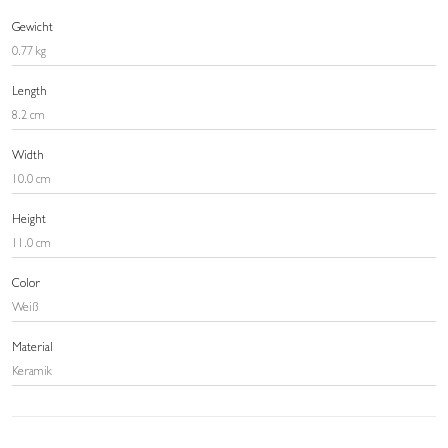
Gewicht
0.77 kg
Length
8.2 cm
Width
10.0 cm
Height
11.0 cm
Color
Weiß
Material
Keramik