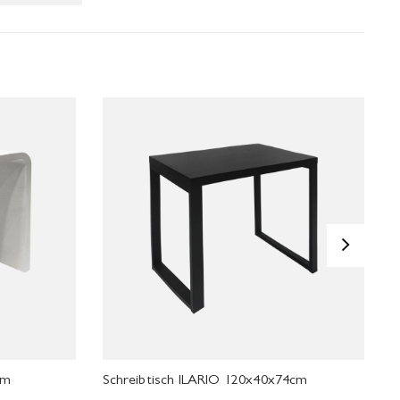
>
cm
Schreibtisch ILARIO 120x40x74cm
K