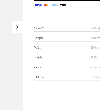
>
Gewicht
23.0 kg
Length
90.0 cm
Width
50.0 cm
Height
75.0 cm
Color
Schwarz
Material
Holz