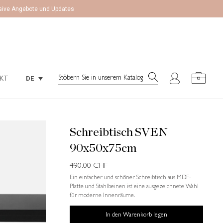
lusive Angebote und Updates
Search:
DE
KT
Search:
DE
KT
Schreibtisch SVEN
90x50x75cm
490.00
CHF
Ein einfacher und schöner Schreibtisch aus MDF-
Platte und Stahlbeinen ist eine ausgezeichnete Wahl
für moderne Innenräume.
In den Warenkorb legen