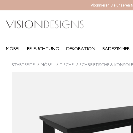
Abonnieren Sie unseren N
MÖBEL
BELEUCHTUNG
DEKORATION
BADEZIMMER
K
MÖBEL
BELEUCHTUNG
DEKORATION
BADEZIMMER
STARTSEITE
MÖBEL
TISCHE
SCHREIBTISCHE & KONSOL
Sie befinden sich hier: