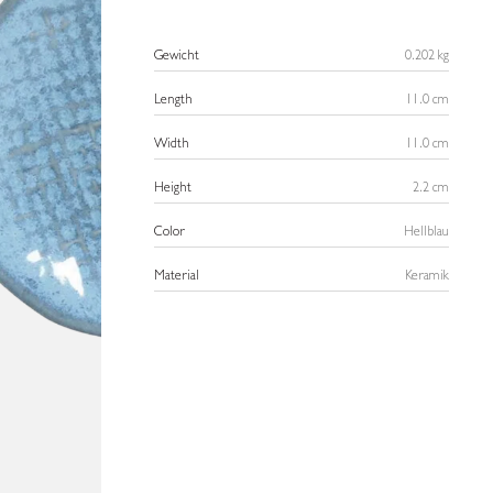
Gewicht
0.202 kg
Length
11.0 cm
Width
11.0 cm
Height
2.2 cm
Color
Hellblau
Material
Keramik