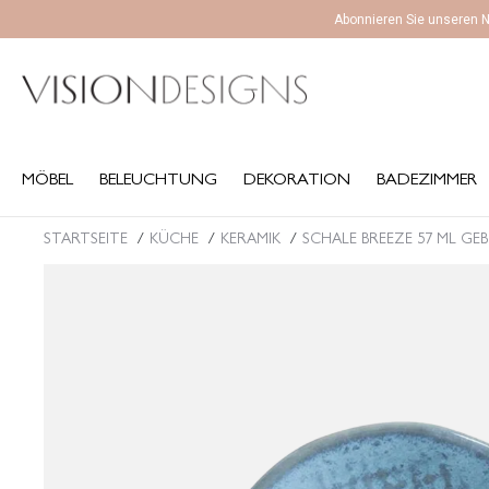
Abonnieren Sie unseren N
MÖBEL
BELEUCHTUNG
DEKORATION
BADEZIMMER
K
MÖBEL
BELEUCHTUNG
DEKORATION
BADEZIMMER
STARTSEITE
KÜCHE
KERAMIK
SCHALE BREEZE 57 ML G
Sie befinden sich hier: