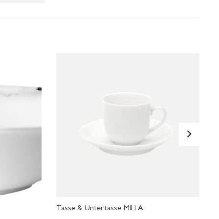
>
Tasse & Untertasse MILLA
M