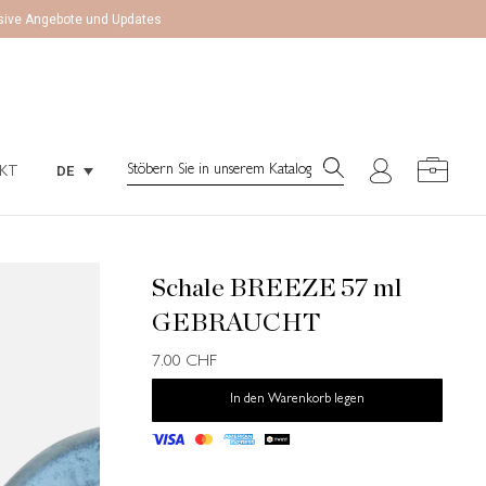
lusive Angebote und Updates
Search:
DE
KT
Search:
DE
KT
Schale BREEZE 57 ml
GEBRAUCHT
7.00
CHF
In den Warenkorb legen