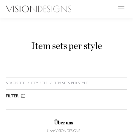
Item sets per style
STARTSEITE
ITEM SETS
ITEM SETS PER STYLE
Sie befinden sich hier:
FILTER
Über uns
Über VISIONDESIGNS