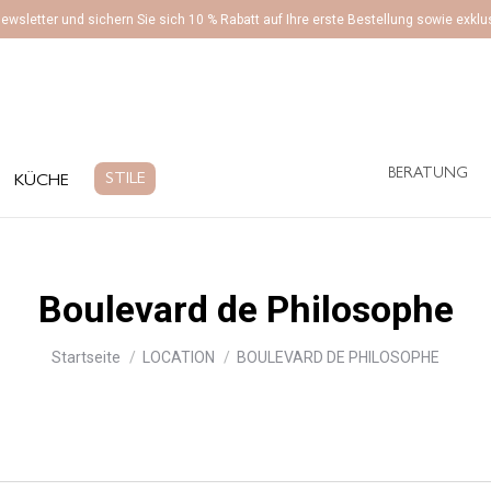
ewsletter und sichern Sie sich 10 % Rabatt auf Ihre erste Bestellung sowie exk
BERATUNG
ÜCHE
STILE
BERATUNG
STILE
KÜCHE
Boulevard de Philosophe
Sie befinden sich hier:
Startseite
LOCATION
BOULEVARD DE PHILOSOPHE