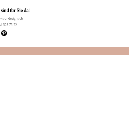
sind für Sie da!
visiondesigns.ch
1 508 73 22