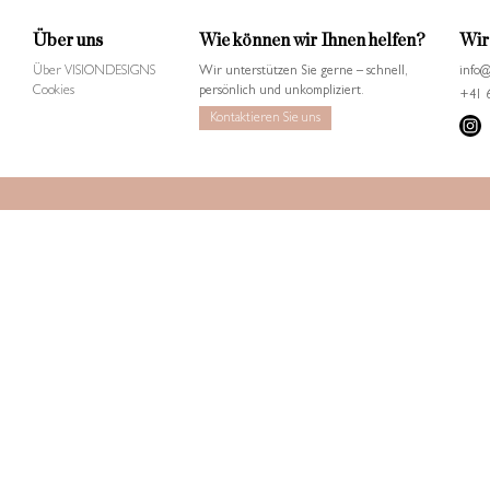
Über uns
Wie können wir Ihnen helfen?
Wir 
Über VISIONDESIGNS
Wir unterstützen Sie gerne – schnell,
info@
Cookies
persönlich und unkompliziert.
+41 6
Kontaktieren Sie uns