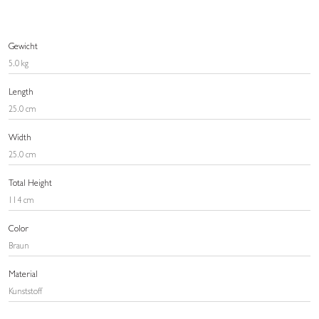
Gewicht
5.0 kg
Length
25.0 cm
Width
25.0 cm
Total Height
114 cm
Color
Braun
Material
Kunststoff