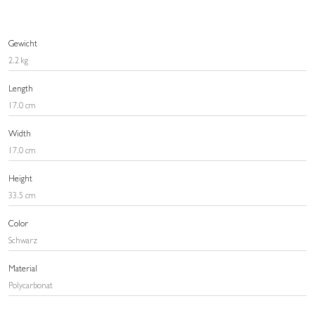
Gewicht
2.2 kg
Length
17.0 cm
Width
17.0 cm
Height
33.5 cm
Color
Schwarz
Material
Polycarbonat