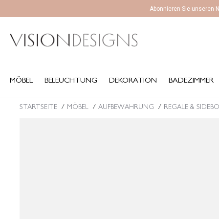
Abonnieren Sie unseren N
MÖBEL
BELEUCHTUNG
DEKORATION
BADEZIMMER
K
MÖBEL
BELEUCHTUNG
DEKORATION
BADEZIMMER
STARTSEITE
MÖBEL
AUFBEWAHRUNG
REGALE & SIDEB
Sie befinden sich hier: