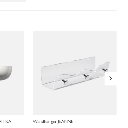
>
VITRA
Wandhänger JEANNE
R