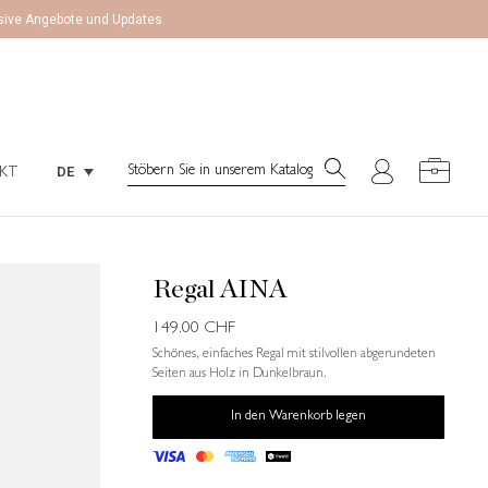
lusive Angebote und Updates
Search:
DE
KT
Search:
DE
KT
Regal AINA
149.00
CHF
Schönes, einfaches Regal mit stilvollen abgerundeten
Seiten aus Holz in Dunkelbraun.
In den Warenkorb legen