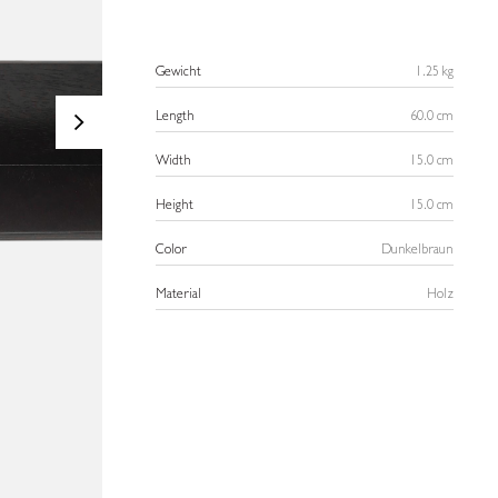
Gewicht
1.25 kg
>
Length
60.0 cm
Width
15.0 cm
Height
15.0 cm
Color
Dunkelbraun
Material
Holz