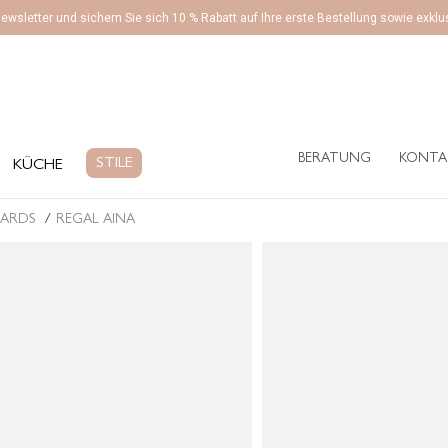
ewsletter und sichern Sie sich 10 % Rabatt auf Ihre erste Bestellung sowie exk
BERATUNG
KONTA
ÜCHE
STILE
BERATUNG
KONTA
STILE
KÜCHE
OARDS
REGAL AINA