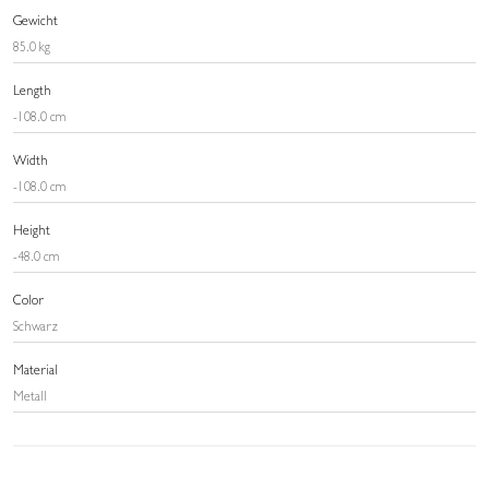
Gewicht
85.0 kg
Length
-108.0 cm
Width
-108.0 cm
Height
-48.0 cm
Color
Schwarz
Material
Metall