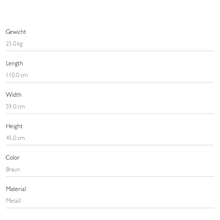
Gewicht
25.0 kg
Length
110.0 cm
Width
59.0 cm
Height
45.0 cm
Color
Braun
Material
Metall