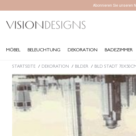
Abonnieren Sie unseren N
MÖBEL
BELEUCHTUNG
DEKORATION
BADEZIMMER
K
MÖBEL
BELEUCHTUNG
DEKORATION
BADEZIMMER
STARTSEITE
DEKORATION
BILDER
BILD STADT 70X50C
Sie befinden sich hier: