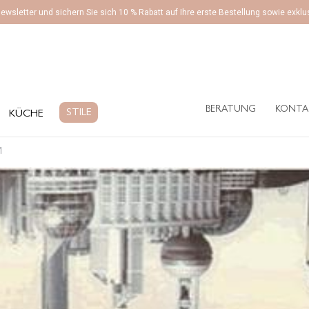
ewsletter und sichern Sie sich 10 % Rabatt auf Ihre erste Bestellung sowie exk
BERATUNG
KONTA
ÜCHE
STILE
BERATUNG
KONTA
STILE
KÜCHE
M