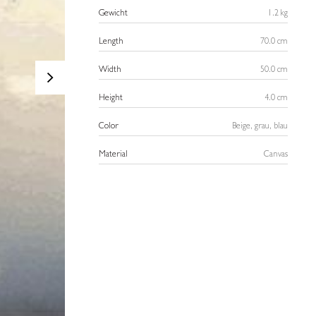
Gewicht
1.2 kg
Length
70.0 cm
>
Width
50.0 cm
Height
4.0 cm
Color
Beige, grau, blau
Material
Canvas