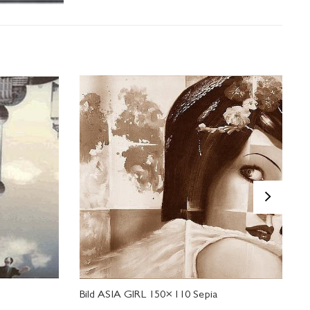
>
Bild ASIA GIRL 150×110 Sepia
B
1