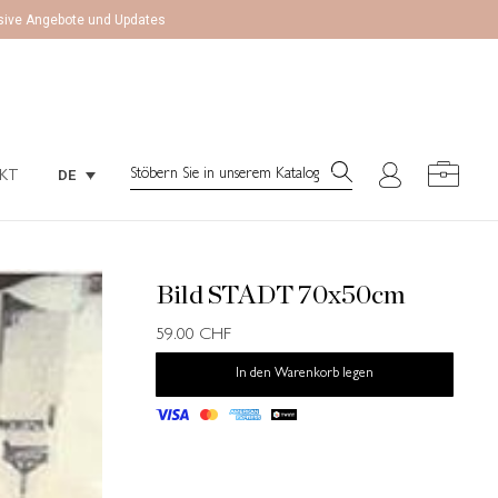
lusive Angebote und Updates
Search:
DE
KT
Search:
DE
KT
Bild STADT 70x50cm
59.00
CHF
In den Warenkorb legen