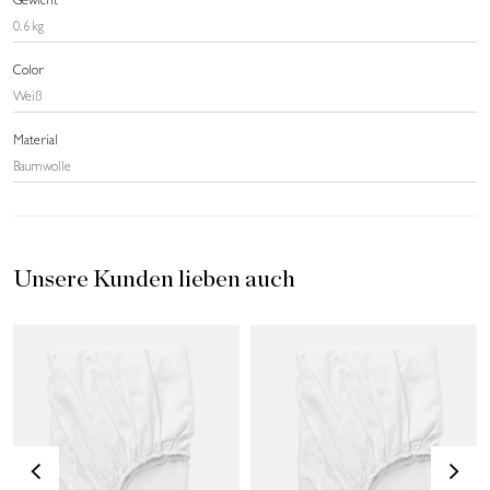
Gewicht
0.6 kg
Color
Weiß
Material
Baumwolle
Unsere Kunden lieben auch
<
>