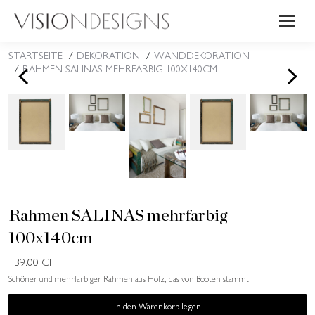
STARTSEITE
DEKORATION
WANDDEKORATION
Sie befinden sich hier:
<
>
RAHMEN SALINAS MEHRFARBIG 100X140CM
Rahmen SALINAS mehrfarbig
100x140cm
139.00
CHF
Schöner und mehrfarbiger Rahmen aus Holz, das von Booten stammt.
In den Warenkorb legen