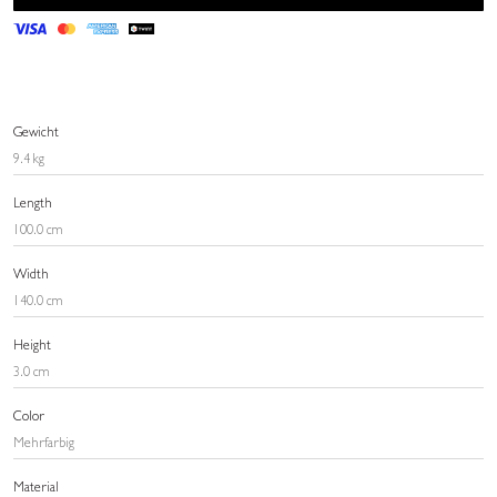
Gewicht
9.4 kg
Length
100.0 cm
Width
140.0 cm
Height
3.0 cm
Color
Mehrfarbig
Material