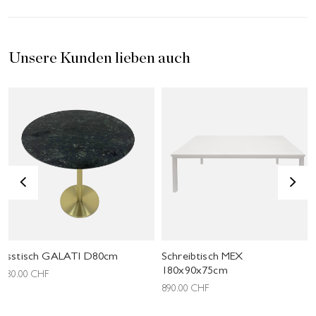
Unsere Kunden lieben auch
<
>
Esstisch GALATI D80cm
Schreibtisch MEX
180x90x75cm
930.00
CHF
890.00
CHF