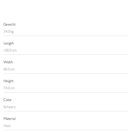
Gewicht
34.0 kg
Length
100.0 cm
Width
60.0 cm
Height
74.0 cm
Color
Schwarz
Material
Holz