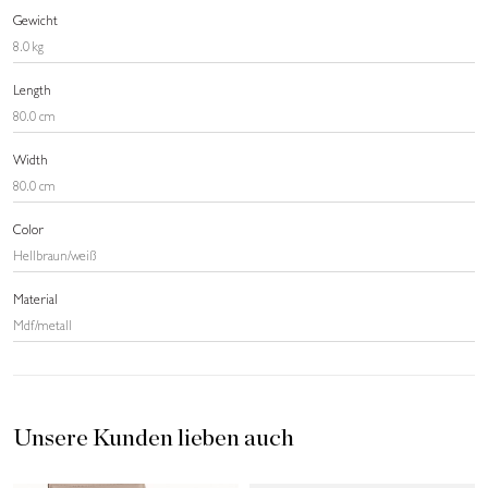
Gewicht
8.0 kg
Length
80.0 cm
Width
80.0 cm
Color
Hellbraun/weiß
Material
Mdf/metall
Unsere Kunden lieben auch