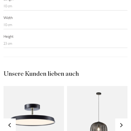
10 cm
Width
10 cm
Height
23 cm
Unsere Kunden lieben auch
<
>