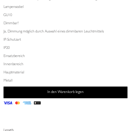
Lampensockel
GU10
Dimmbar?
Ja, Dimmung möglich durch Auswahl eines dimmbaren Leuchtmittels
IP-Schutzart
IP20
Einsatzbereich
Innenbereich
Hauptmaterial
Metall
In den Warenkorb legen
Length