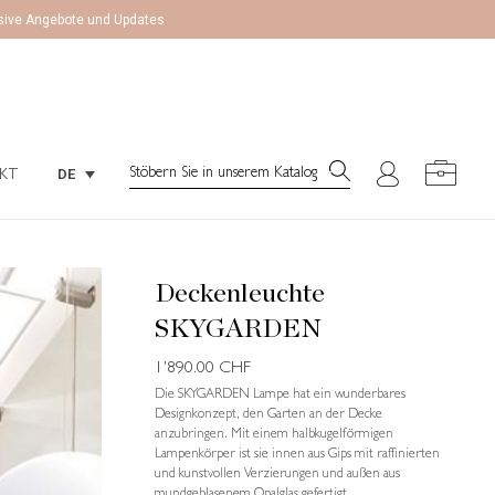
lusive Angebote und Updates
Search:
DE
KT
Search:
DE
KT
Deckenleuchte
SKYGARDEN
1'890.00
CHF
Die SKYGARDEN Lampe hat ein wunderbares
Designkonzept, den Garten an der Decke
anzubringen. Mit einem halbkugelförmigen
Lampenkörper ist sie innen aus Gips mit raffinierten
und kunstvollen Verzierungen und außen aus