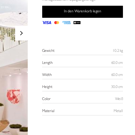
mundgeblasenem Opalglas gefertigt.
In den Warenkorb legen
>
Gewicht
10.2 kg
Length
60.0 cm
Width
60.0 cm
Height
30.0 cm
Color
Weiß
Material
Metall