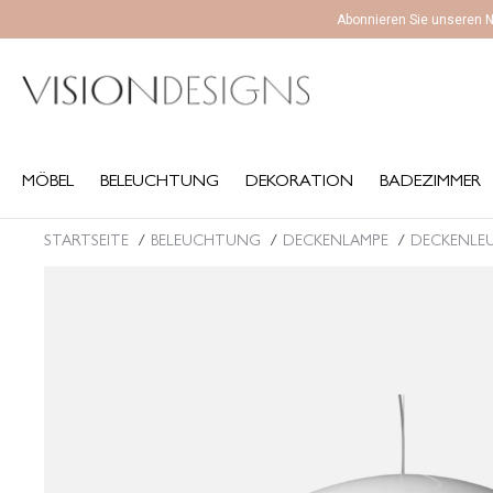
Abonnieren Sie unseren N
MÖBEL
BELEUCHTUNG
DEKORATION
BADEZIMMER
K
MÖBEL
BELEUCHTUNG
DEKORATION
BADEZIMMER
STARTSEITE
BELEUCHTUNG
DECKENLAMPE
DECKENLE
Sie befinden sich hier: