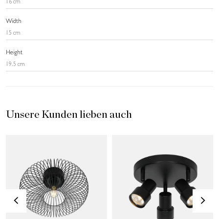
16 cm
Width
15 cm
Height
19.5 cm
Unsere Kunden lieben auch
<
>