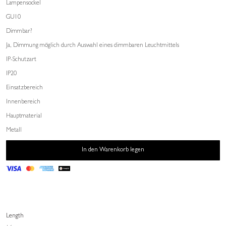
Lampensockel
GU10
Dimmbar?
Ja, Dimmung möglich durch Auswahl eines dimmbaren Leuchtmittels
IP-Schutzart
IP20
Einsatzbereich
Innenbereich
Hauptmaterial
Metall
In den Warenkorb legen
Length