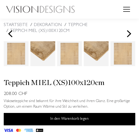
STARTSEITE
DEKORATION
TEPPICHE
Sie befinden sich hier:
<
>
TEPPICH MIEL (XS)100X120CM
Teppich MIEL (XS)100x120cm
208.00
CHF
Viskoseteppiche sind bekannt für ihre Weichheit und ihren Glanz. Eine großartige
Option, um einem Raum Wärme und Stil zu verleihen.
In den Warenkorb legen