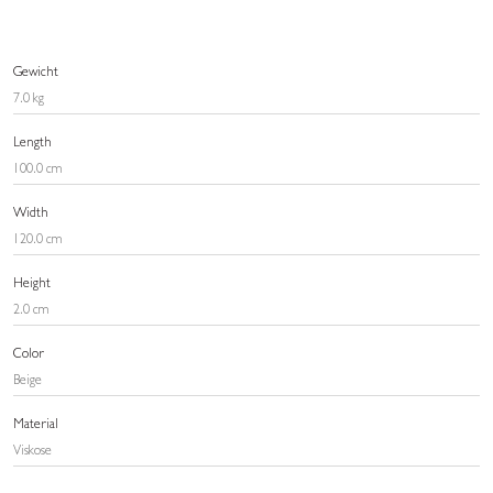
Gewicht
7.0 kg
Length
100.0 cm
Width
120.0 cm
Height
2.0 cm
Color
Beige
Material
Viskose